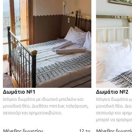
Δωμάτιο №1
Δωμάτιο №2
Ισόγειο δωμάτιο με ιδιωτικό μπαλκόνι και
Ισόγειο δωμάτιο μ
μοναδική θέα. Διαθέτει mini bar, τηλεόραση,
μοναδική θέα. Διαθ
σεσουάρ και χρηματοκιβώτιο.
σεσουάρ και χρημ
μπορεί να χρησιμο
Μέγεθος δωματίου
12 τμ.
Μέγεθος δωματί